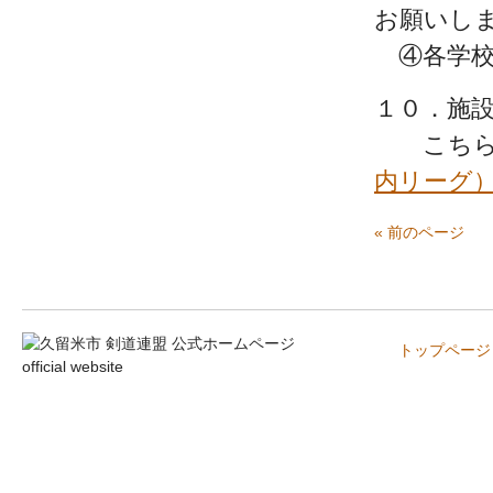
お願いし
④各学校
１０．施
こちら
内リーグ
« 前のページ
トップページ