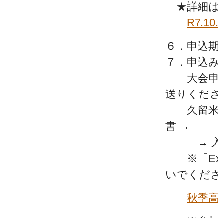
★詳細は
R7.
６．申込期
７．申込
大会申込書は
送りくだ
久留米市剣
書 →
→ 入力 →
※「Exc
いでくだ
秋季高