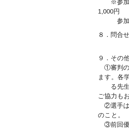
※参加料
1,000円
参加料は
８．問合
TEL:0
９．その
①審判の
ます。各
る先生方
ご協力も
②選手は
のこと。
③前回優