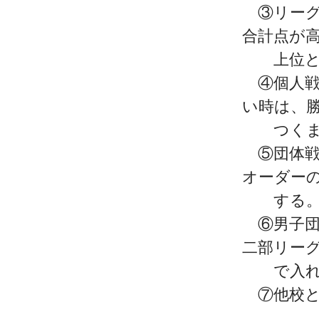
③リーグ
合計点が
上位と
④個人戦
い時は、
つくまで
⑤団体戦
オーダー
する。一
⑥男子団
二部リーグ
で入れ替
⑦他校と