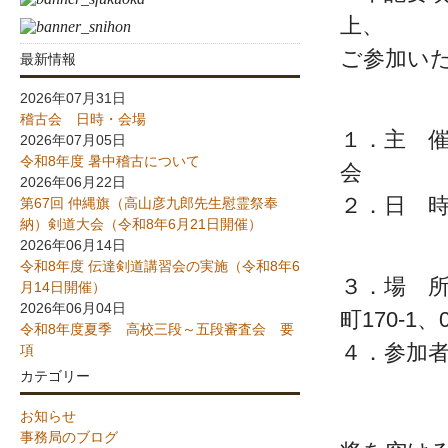
上、
ご参加い
最新情報
2026年07月31日
稽古会 日時・会場
１．主 
2026年07月05日
令和8年度 暑中稽古について
会
2026年06月22日
２．日 時
第67回 仲縄旗（高山彦九郎先生慰霊祭奉
納）剣道大会（令和8年6月21日開催）
開館・
2026年06月14日
令和8年度 伝達剣道講習会の実施（令和8年6
３．場 
月14日開催）
2026年06月04日
町170-1、0
令和8年度夏季 高校三段～五段審査会 要
４．参加者
項
カテゴリー
※3名
4名の
お知らせ
事務局のブログ