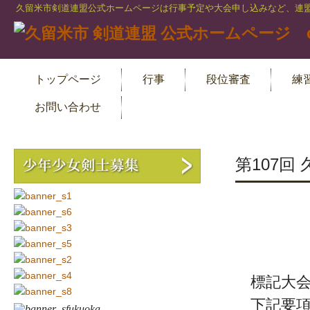
久留米市剣道連盟公式ホームページは行事予定や大会申し込みなど、連盟
トップページ
行事
段位審査
練
お問い合わせ
第107
青少
第107
標記大会
下記要項