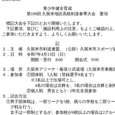
青少年健全育成
第106回 久留米地区高校剣道春季大会 要項
標記大会を下記のとおり開催いたします。
下記要項、並びに「施設利用上の注意」をよくご確認の上
ご参加いただきますよう、よろしくお願いいたします。
記
１．主 催 久留米市剣道連盟、（公財）久留米市スポーツ
２．日 時 令和7年4月13日（日）
開館・受付 8:00 開会式 9:00
３．場 所 久留米アリーナ・板張り武道場（久留米市東櫛原町170-
４．参加者 ①団体戦 5人制（登録選手8名まで）
※3名以上で出場可とし、
4名の場合は次鋒を、3名の場合は次鋒と副将
②個人戦 男女とも3・2年生全員参加
５．試合方法
①男子団体戦は、一部リーグを5校、残りの学校を二部リー
グ戦を行う。
女子は一部制とするが、参加校が6校以上の場合は2グル