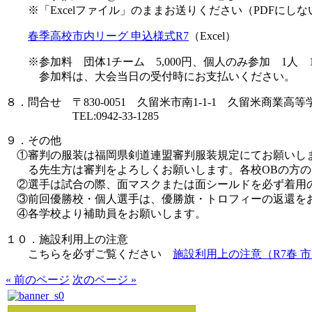
※「Excelファイル」のままお送りください（PDFにしな
春季高校市内リーグ 申込様式R7
（Excel）
※参加料 団体1チーム 5,000円、個人のみ参加 1人 1,
参加料は、大会当日の受付時にお支払いください。
８．問合せ 〒830-0051 久留米市南1-1-1 久留米商業高等
TEL:0942-33-1285
９．その他
①審判の服装は福岡県剣道連盟審判服装規定にてお願いし
る先生方は審判をよろしくお願いします。各校OBの方の
②選手は試合の際、面マスクまたは面シールドを必ず着用
③前回優勝校・個人選手は、優勝旗・トロフィーの返還を
④各学校より補助員をお願いします。
１０．施設利用上の注意
こちらを必ずご覧ください
施設利用上の注意（R7春 
« 前のページ
次のページ »