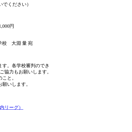
いでください）
000円
学校 大淵 量 宛
ます。各学校審判のでき
ご協力もお願いします。
のこと。
お願いします。
市内リーグ）