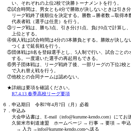
い、それぞれの上位2校で決勝トーナメントを行う。
②試合時間は、男女とも4分で勝敗が決しないときは引き分
リーグ戦終了後順位を決定する。勝数→勝者数→取得本数
代表者戦（選手は任意）を行う。
③リーグ戦は、勝ち3点、引き分け1点、負け0点で計算し
上位とする。
④個人戦は試合時間は4分の3本勝負とする。勝敗が決しな
つくまで延長戦を行う。
⑤団体戦は8名を登録選手とし、5人制で行い、試合ごとの
する。一度退いた選手の再起用もできる。
⑥男子団体戦は、リーグ戦終了後、一部リーグの下位2校と
で入れ替え戦を行う。
⑦他校との合同チームは認めない。
★詳細は要項を確認ください。
R7.4.13 春季高校リーグ要項
６．申込期日 令和7年4月7日（月）必着
７．申込み
大会申込書は、E-mail（info@kurume-kendo.com）に
久留米市剣道連盟 ホームページ → 行事 → 要項 → 申込
→ 入力 →info@kurume-kendo.comへ送る