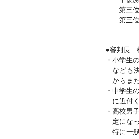
第三位 
第三位 
●審判長 
・小学生
なども決
からまた
・中学生
に近付く
・高校男
定になっ
特に一般