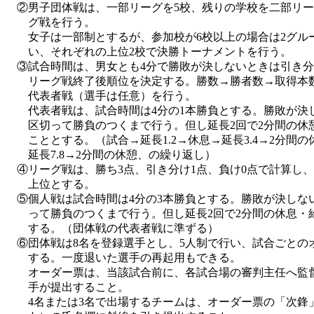
②男子団体戦は、一部リーグを5校、残りの学校を二部リー
グ戦を行う。
女子は一部制とするが、参加校が6校以上の場合は2グル
い、それぞれの上位2校で決勝トーナメントを行う。
③試合時間は、男女とも4分で勝敗が決しないときは引き分
リーグ戦終了後順位を決定する。勝数→勝者数→取得本数
代表者戦（選手は任意）を行う。
代表者戦は、試合時間は4分の1本勝負とする。勝敗が決し
区切って勝負のつくまで行う。但し延長2回で2分間の休
こととする。（試合→延長1.2→休息→延長3.4→2分間の休
延長7.8→2分間の休憩、の繰り返し）
④リーグ戦は、勝ち3点、引き分け1点、負け0点で計算し
上位とする。
⑤個人戦は試合時間は4分の3本勝負とする。勝敗が決しな
って勝負のつくまで行う。但し延長2回で2分間の休息・
する。（団体戦の代表者戦に準ずる）
⑥団体戦は8名を登録選手とし、5人制で行い、試合ごとの
する。一度退いた選手の再起用もできる。
オーダー票は、当該試合前に、各試合場の審判主任へ監督
手が提出すること。
4名または3名で出場するチームは、オーダー票の「次鋒」