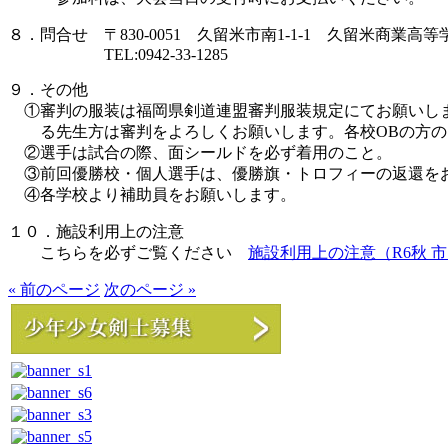
８．問合せ 〒830-0051 久留米市南1-1-1 久留米商業高等
TEL:0942-33-1285
９．その他
①審判の服装は福岡県剣道連盟審判服装規定にてお願いし
る先生方は審判をよろしくお願いします。各校OBの方の
②選手は試合の際、面シールドを必ず着用のこと。
③前回優勝校・個人選手は、優勝旗・トロフィーの返還を
④各学校より補助員をお願いします。
１０．施設利用上の注意
こちらを必ずご覧ください
施設利用上の注意（R6秋 
« 前のページ
次のページ »