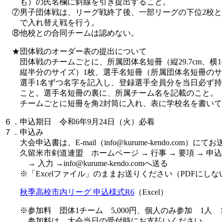
も）の氏名欄に斜線を引き提出すること。
⑦男子団体戦は、リーグ戦終了後、一部リーグの下位2校と
で入れ替え戦を行う。
⑧他校との合同チームは認めない。
★団体戦のオーダー表の提出について
団体戦のチームごとに、所属団体名短冊（縦29.7cm、横10.
縦半分のサイズ）1枚、選手名短冊（所属団体名短冊のサ
選手1名ずつ名字を記入し、登録選手全員分を当日必ず持
こと。選手名短冊の裏に、所属チーム名を記載のこと。
チームごとに短冊を角2封筒に入れ、表に学校名を書いて
６．申込期日 令和6年9月24日（火）必着
７．申込み
大会申込書は、E-mail（info@kurume-kendo.com）に
久留米市剣道連盟 ホームページ → 行事 → 要項 → 申込
→ 入力 →info@kurume-kendo.comへ送る
※「Excelファイル」のままお送りください（PDFにしな
秋季高校市内リーグ 申込様式R6
（Excel）
※参加料 団体1チーム 5,000円、個人のみ参加 1人 1,
参加料は、大会当日の受付時にお支払いください。