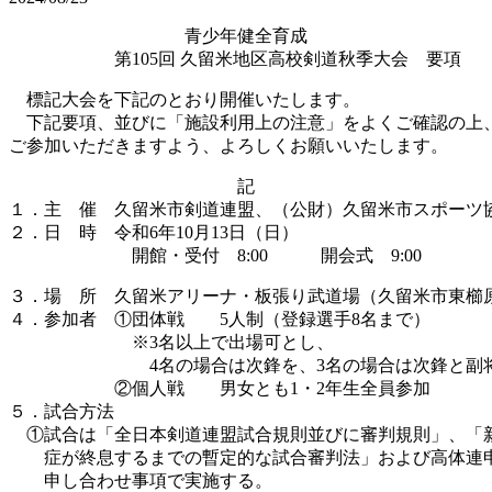
青少年健全育成
第105回 久留米地区高校剣道秋季大会 要項
標記大会を下記のとおり開催いたします。
下記要項、並びに「施設利用上の注意」をよくご確認の上
ご参加いただきますよう、よろしくお願いいたします。
記
１．主 催 久留米市剣道連盟、（公財）久留米市スポーツ
２．日 時 令和6年10月13日（日）
開館・受付 8:00 開会式 9:00
３．場 所 久留米アリーナ・板張り武道場（久留米市東櫛原町170-
４．参加者 ①団体戦 5人制（登録選手8名まで）
※3名以上で出場可とし、
4名の場合は次鋒を、3名の場合は次鋒と副将
②個人戦 男女とも1・2年生全員参加
５．試合方法
①試合は「全日本剣道連盟試合規則並びに審判規則」、「
症が終息するまでの暫定的な試合審判法」および高体連申
申し合わせ事項で実施する。