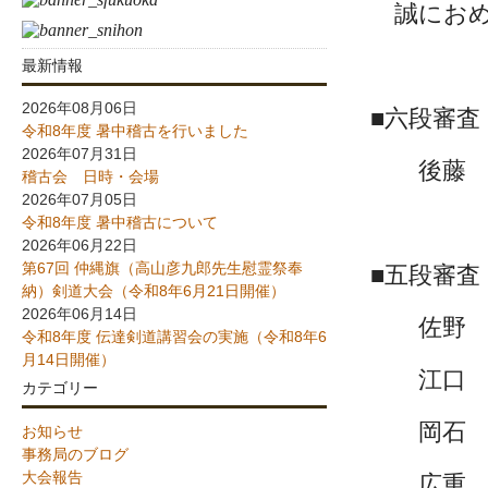
誠におめ
最新情報
2026年08月06日
■六段審査
令和8年度 暑中稽古を行いました
2026年07月31日
後藤 啓
稽古会 日時・会場
2026年07月05日
令和8年度 暑中稽古について
2026年06月22日
第67回 仲縄旗（高山彦九郎先生慰霊祭奉
■五段審査
納）剣道大会（令和8年6月21日開催）
2026年06月14日
佐野 昌
令和8年度 伝達剣道講習会の実施（令和8年6
月14日開催）
江口 祐
カテゴリー
岡石 和
お知らせ
事務局のブログ
大会報告
広重 正