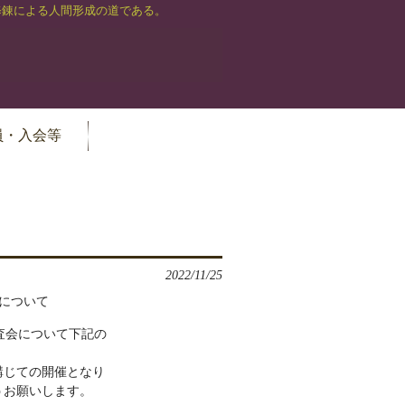
修錬による人間形成の道である。
員・入会等
2022/11/25
について
査会について下記の
講じての開催となり
うお願いします。