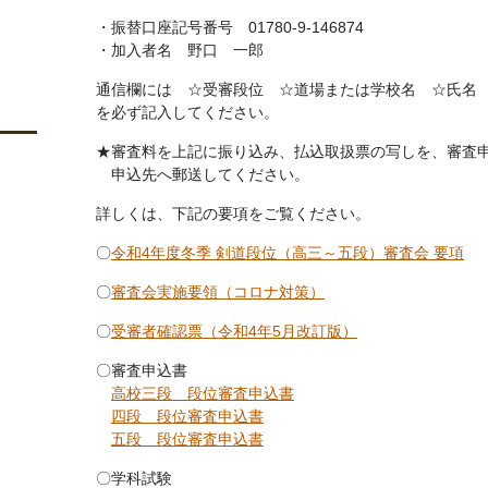
・振替口座記号番号 01780-9-146874
・加入者名 野口 一郎
通信欄には ☆受審段位 ☆道場または学校名 ☆氏名
を必ず記入してください。
★審査料を上記に振り込み、払込取扱票の写しを、審査
申込先へ郵送してください。
詳しくは、下記の要項をご覧ください。
〇
令和4年度冬季 剣道段位（高三～五段）審査会 要項
〇
審査会実施要領（コロナ対策）
〇
受審者確認票（令和4年5月改訂版）
〇審査申込書
高校三段 段位審査申込書
四段 段位審査申込書
五段 段位審査申込書
〇学科試験