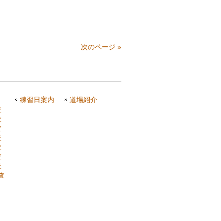
次のページ »
練習日案内
道場紹介
査
査
査
査
査
査
査
査