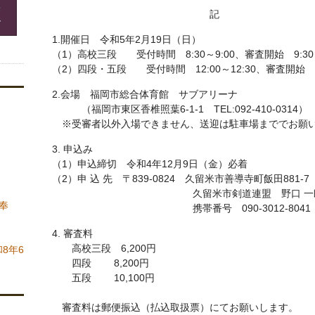
記
1.開催日 令和5年2月19日（日）
（1）高校三段 受付時間 8:30～9:00、審査開始 9:30
（2）四段・五段 受付時間 12:00～12:30、審査開始 1
2.会場 福岡市総合体育館 サブアリーナ
（福岡市東区香椎照葉6-1-1 TEL:092-410-0314）
※受審者以外入場できません、送迎は駐車場まででお願
3. 申込み
（1）申込締切 令和4年12月9日（金）必着
（2）申 込 先 〒839-0824 久留米市善導寺町飯田881-7
久留米市剣道連盟 野口 一
奉
携帯番号 090-3012-8041
4. 審査料
高校三段 6,200円
8年6
四段 8,200円
五段 10,100円
審査料は郵便振込（払込取扱票）にてお願いします。