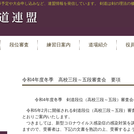
事予定や大会申し込みなど、連盟情報を発信しています。 剣道は剣の理法の
段位審査
練習日案内
道場紹介
役
令和4年度冬季 高校三段～五段審査会 要項
令和4年度冬季 剣道段位（高校三段～五段）審査会
令和5年2月に開催される剣道段位（高校三段～五段）審
とおりご案内いたします。
つきましては、新型コロナウイルス感染症の感染対策を
ますので、受審者は、下記の文書を熟読の上、受審するよ