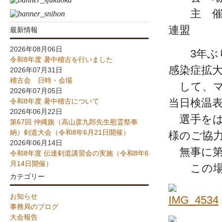
主 催 
連盟
最新情報
2026年08月06日
3年ぶり
令和8年度 暑中稽古を行いました
感染症拡
2026年07月31日
稽古会 日時・会場
して、マ
2026年07月05日
当日検温
令和8年度 暑中稽古について
2026年06月22日
選手をは
第67回 仲縄旗（高山彦九郎先生慰霊祭奉
納）剣道大会（令和8年6月21日開催）
様のご協
2026年06月14日
無事に第
令和8年度 伝達剣道講習会の実施（令和8年6
月14日開催）
この場を
カテゴリー
お知らせ
事務局のブログ
大会報告