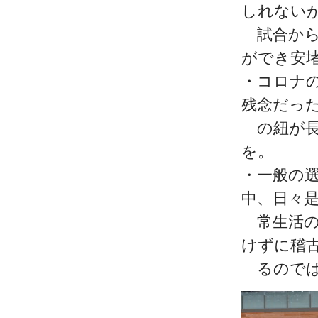
しれない
試合から
ができ安
・コロナ
残念だっ
の紐が長
を。
・一般の
中、日々
常生活の
けずに稽
るのでは