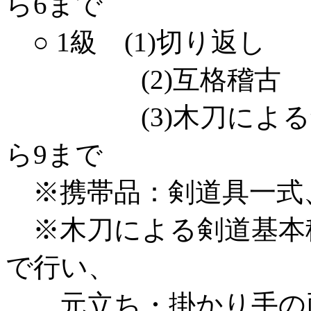
ら6まで
○ 1級 (1)切り返し
(2)互格稽古
(3)木刀による剣
ら9まで
※携帯品：剣道具一式
※木刀による剣道基本
で行い、
元立ち・掛かり手の