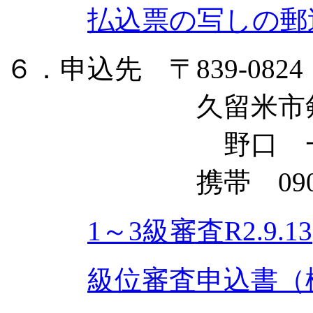
払込票の写しの郵
６．申込先 〒839-082
久留米市剣道連
野口 一
携帯 090-3012
1～3級審査R2.9.13
級位審査申込書（