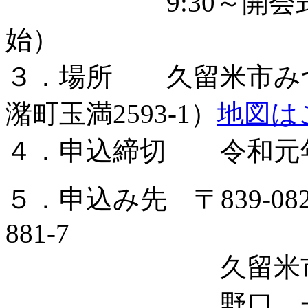
9:30～開会式（
始）
３．場所 久留米市み
潴町玉満2593-1）
地図は
４．申込締切 令和元年
５．申込み先 〒839-0
881-7
久留米市剣
野口 一