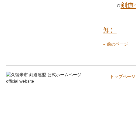
○
剣道
知）
« 前のページ
トップページ