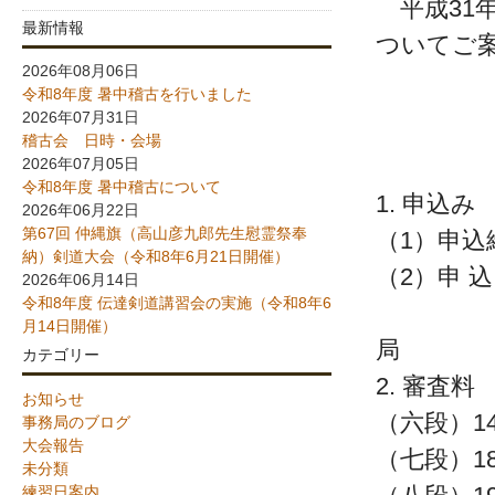
平成31年
最新情報
ついてご
2026年08月06日
令和8年度 暑中稽古を行いました
2026年07月31日
稽古会 日時・会場
2026年07月05日
令和8年度 暑中稽古について
1. 申込み
2026年06月22日
第67回 仲縄旗（高山彦九郎先生慰霊祭奉
（1）申込
納）剣道大会（令和8年6月21日開催）
（2）申 込
2026年06月14日
令和8年度 伝達剣道講習会の実施（令和8年6
久
月14日開催）
局
カテゴリー
2. 審査料
お知らせ
（六段）14
事務局のブログ
大会報告
（七段）18
未分類
練習日案内