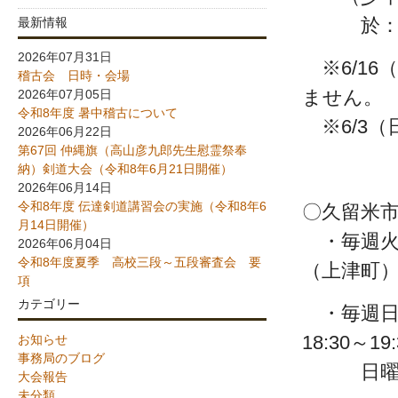
於：久留
最新情報
2026年07月31日
※6/16
稽古会 日時・会場
ません。
2026年07月05日
令和8年度 暑中稽古について
※6/3
2026年06月22日
第67回 仲縄旗（高山彦九郎先生慰霊祭奉
納）剣道大会（令和8年6月21日開催）
2026年06月14日
令和8年度 伝達剣道講習会の実施（令和8年6
〇久留米市
月14日開催）
・毎週火曜
2026年06月04日
令和8年度夏季 高校三段～五段審査会 要
（上津町
項
カテゴリー
・毎週日曜
18:30～19:
お知らせ
事務局のブログ
日曜夕方
大会報告
未分類