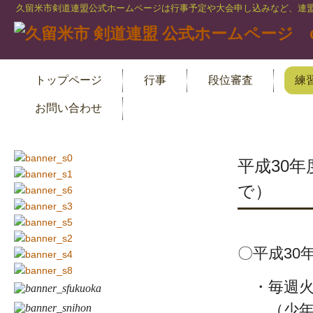
久留米市剣道連盟公式ホームページは行事予定や大会申し込みなど、連盟
トップページ
行事
段位審査
練
お問い合わせ
平成30年
で）
〇平成30
・毎週火
（少年の部）