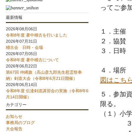
ってご参
最新情報
2026年08月06日
１．主催
令和8年度 暑中稽古を行いました
２．協賛
2026年07月31日
稽古会 日時・会場
３．日時 
2026年07月05日
開会式 
令和8年度 暑中稽古について
2026年06月22日
４．場所
第67回 仲縄旗（高山彦九郎先生慰霊祭奉
納）剣道大会（令和8年6月21日開催）
図はこち
2026年06月14日
令和8年度 伝達剣道講習会の実施（令和8年6
５．参加
月14日開催）
限る。
カテゴリー
（１）小
お知らせ
３年生
事務局のブログ
大会報告