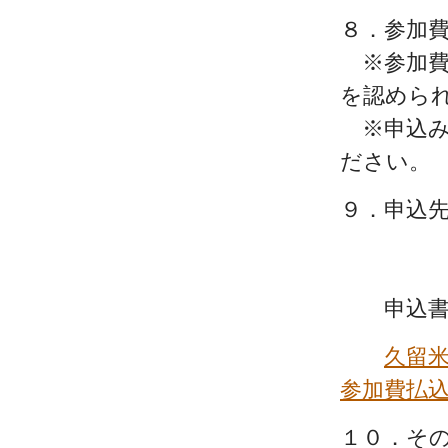
８．参加費
※参加費
を認めら
※申込み
ださい。
９．申込先
久留米
TEL：0
申込書 FA
久留米
参加費払
１０．そ