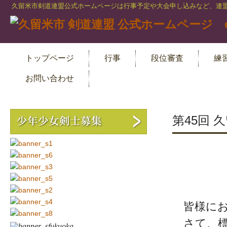
久留米市剣道連盟公式ホームページは行事予定や大会申し込みなど、連盟
トップページ
行事
段位審査
練
お問い合わせ
第45回
青
第4
皆様にお
さて、標