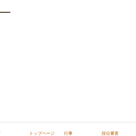
トップページ
行事
段位審査