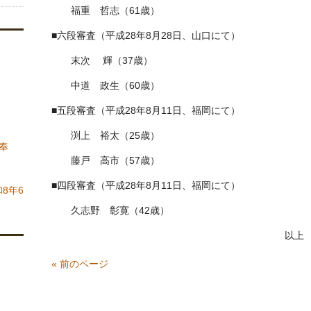
福重 哲志（61歳）
■六段審査（平成28年8月28日、山口にて）
末次 輝（37歳）
中道 政生（60歳）
■五段審査（平成28年8月11日、福岡にて）
渕上 裕太（25歳）
奉
藤戸 高市（57歳）
■四段審査（平成28年8月11日、福岡にて）
8年6
久志野 彰寛（42歳）
以上
« 前のページ