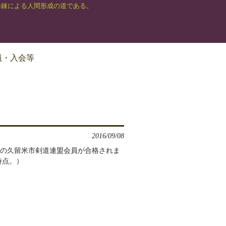
修錬による人間形成の道である。
員・入会等
2016/09/08
記の久留米市剣道連盟会員が合格されま
時点。）